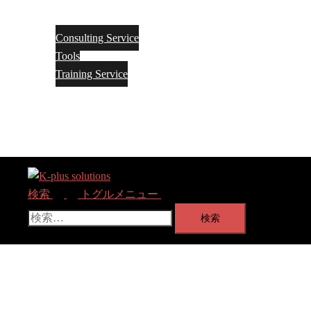
ー
を
Service
閉
じ
Consulting Service
る
Tools
Training Service
About
Contact Us
-> Go PReP model Site
検索
トグルメニュー
検索: