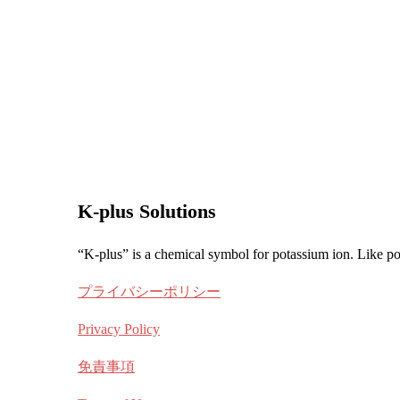
K-plus Solutions
“K-plus” is a chemical symbol for potassium ion. Like pot
プライバシーポリシー
Privacy Policy
免責事項