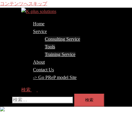
コンテンツへスキップ
Home
Service
Consulting Service
Tools
Training Service
About
Contact Us
-> Go PReP model Site
検索
検索:
メ
ニ
ュ
Home